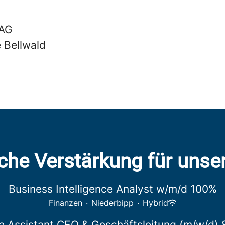
 AG
 Bellwald
che Verstärkung für uns
Business Intelligence Analyst w/m/d 100%
Finanzen
·
Niederbipp
·
Hybrid
e Assistant CEO & Geschäftsleitung (m/w/d)