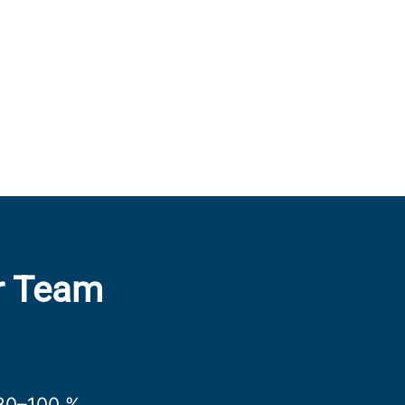
er Team
 80–100 %