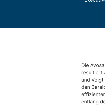
Die Avosa
resultier
und Voigt 
den Berei
effiziente
entlang d