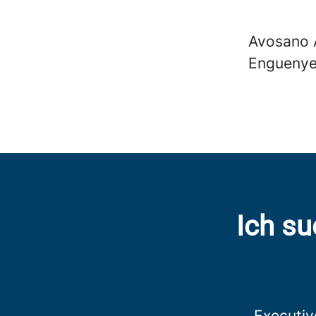
Avosano
Enguenye
Ich su
Executiv