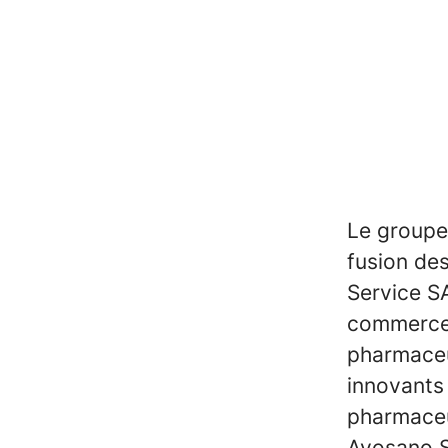
Le groupe
fusion de
Service S
commerce 
pharmaceu
innovants
pharmaceut
Avosano S