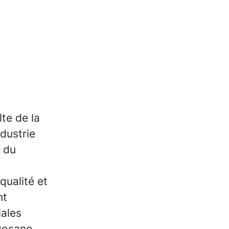
te de la
dustrie
 du
qualité et
nt
iales
vosano